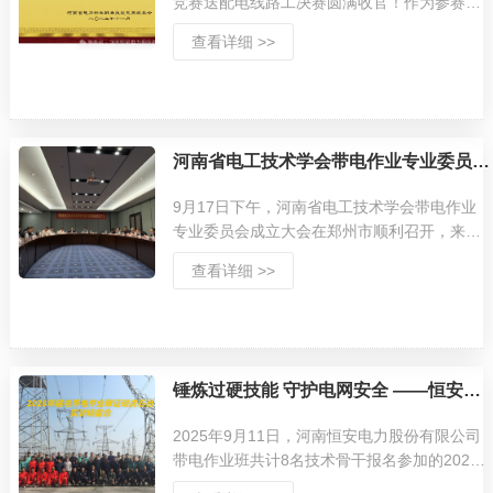
竞赛送配电线路工决赛圆满收官！作为参赛队
伍之一，恒安电力......
查看详细 >>
河南省电工技术学会带电作业专业委员会成立大会顺利召开
9月17日下午，河南省电工技术学会带电作业
专业委员会成立大会在郑州市顺利召开，来自
河南省电工技术学会......
查看详细 >>
锤炼过硬技能 守护电网安全 ——恒安电力带电作业班圆满完成培训取证
2025年9月11日，河南恒安电力股份有限公司
带电作业班共计8名技术骨干报名参加的2025
年输电线路......